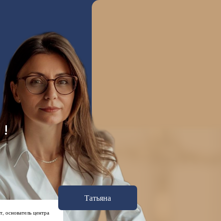
 !
Татьяна
, основатель центра