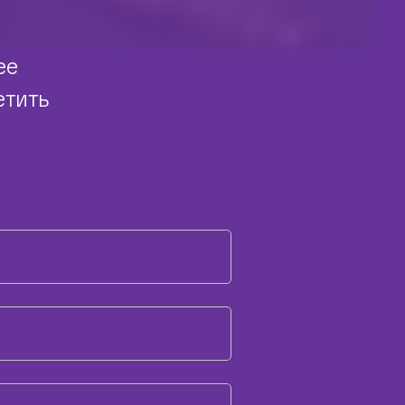
ее
етить